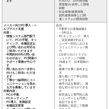
ます
A-AUTO、SVF(統合帳
票基盤)を使用した開発
経験
・社会保険(健康保険、
国民健康保険など)関
連システムの開発経験
メーカー向けPC導入・ヘ
必須：
ルプデスク支援
・IT業界での実務経験4
内容：
～5年以上
・情報システム部門配下
・PCキッティング、導入
にて、PCの手配、キッ
、設定経験3年以上
ティング、各種設定お
・ユーザー対応における
よび問い合わせ対応を
コミュニケーション能
ご担当いただきます
力
・年間約800件の問い合
・1次切り分けトラブル
わせがあり、PC関連の
シューティング経験
サポート業務が中心で
・39歳まで、日本国籍の
す
み
・問い合わせの一次切り
・健康で仕事に前向きな
分けもご担当いただき
方
ます
・落ち着いて丁寧な対応
・丁寧かつ論理的にコミ
ができる方
ュニケーションを取れ
・相手の話を整理し、適
る方を募集しています
切な切り分けができる
作業内容：
方
・PCの手配
・研究員など専門性の高
・PCキッティング
いユーザーとも円滑に
・PC導入、初期設定
会話できる方
・各種設定変更
・長期的に安定して勤務