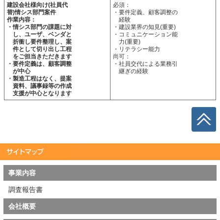
建設会社様向け(社員代
必須：
替)情シス部門案件
・要件定義、顧客調整の
作業内容：
経験
・情シス部門の課題に対
・建設業界の知見(重要)
し、ユーザ、ベンダと
・コミュニケーション能
折衝し要件整理し、案
力(重要)
件として切り出し工程
・リテラシー能力
をご担当きただきます
尚可：
・要件定義は、顧客調整
・社員交代による業務引
が中心
継ぎの経験
・製造工程はなく、提案
資料、議事録等の作成
支援が中心となります
事業内容
調査報告書
会社概要