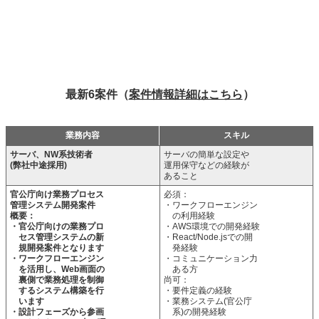
最新6案件（
案件情報詳細はこちら
）
業務内容
スキル
サーバ、NW系技術者
サーバの簡単な設定や
(弊社中途採用)
運用保守などの経験が
あること
官公庁向け業務プロセス
必須：
管理システム開発案件
・ワークフローエンジン
概要：
の利用経験
・官公庁向けの業務プロ
・AWS環境での開発経験
セス管理システムの新
・React/Node.jsでの開
規開発案件となります
発経験
・ワークフローエンジン
・コミュニケーション力
を活用し、Web画面の
ある方
裏側で業務処理を制御
尚可：
するシステム構築を行
・要件定義の経験
います
・業務システム(官公庁
・設計フェーズから参画
系)の開発経験