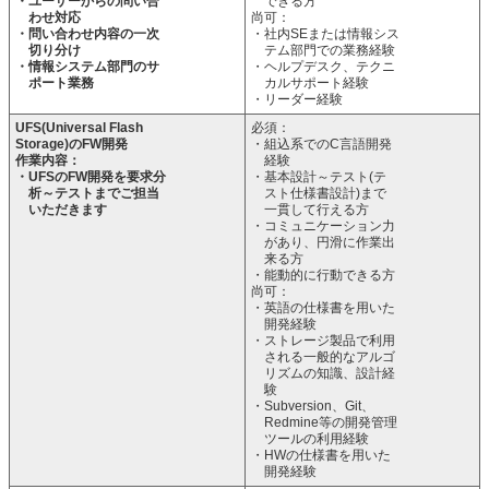
・ユーザーからの問い合
できる方
わせ対応
尚可：
・問い合わせ内容の一次
・社内SEまたは情報シス
切り分け
テム部門での業務経験
・情報システム部門のサ
・ヘルプデスク、テクニ
ポート業務
カルサポート経験
・リーダー経験
UFS(Universal Flash
必須：
Storage)のFW開発
・組込系でのC言語開発
作業内容：
経験
・UFSのFW開発を要求分
・基本設計～テスト(テ
析～テストまでご担当
スト仕様書設計)まで
いただきます
一貫して行える方
・コミュニケーション力
があり、円滑に作業出
来る方
・能動的に行動できる方
尚可：
・英語の仕様書を用いた
開発経験
・ストレージ製品で利用
される一般的なアルゴ
リズムの知識、設計経
験
・Subversion、Git、
Redmine等の開発管理
ツールの利用経験
・HWの仕様書を用いた
開発経験