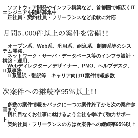
ソフトウェア開発やインフラ構築など、首都圏で幅広くIT
エンジニアを随時募集中
正社員・契約社員・フリーランスなど柔軟に対応
オープン系、Web系、汎用系、組込系、制御系等のシス
テム開発、
ネットワーク・サーバ・データベース等のインフラ設計・
構築・運用、
Webディレクター／デザイナー、PMO、ヘルプデスク、
IT系事務、
IT系通訳・翻訳等 キャリア向けIT案件情報多数
多数の案件情報をバックに一つの案件終了から次の案件参
画まで
切れ目なくお仕事に就けるよう全社を挙げて強力サポー
ト、
契約社員・フリーランスの方は次案件への継続率95%以上