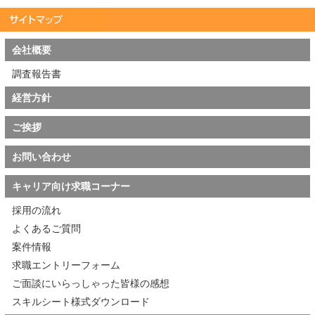
41
金融機関向けサーバ更改
・VMWare上での
7月～長期
案件
Windows Server/
（VMWare/Windows/
RHEL 構築経験
RHEL/JP1）
・OS/DB/AP の定数設計
会社概要
概要：
経験
・某大手金融機関向けシ
・JP1 または類似運行管
調査報告書
ステムのサーバ更改に
理ツールの構築・操作
伴い、VMWare上の
経験
経営方針
Windows Server/RHEL
・キャパシティ管理、
を中心に、OS・DB・
パッチ調査などの保守
APの定数設計、ミドル
経験
ご挨拶
ウェア導入、JP1設定
・コミュニケーション力
、パッチ調査、キャパ
シティ管理など、イン
お問い合わせ
フラ構築～保守領域を
幅広く担当頂きます
作業内容：
キャリア向け求職コーナー
・仮想化基盤(VMWare)
上でのOS(Windows/
採用の流れ
RHEL)構築
・OS/DB/AP の定数設計
よくあるご質問
・ミドルウェア導入
案件情報
(Cosminexus、BJEX、
HAモニタ、ISAM、
求職エントリーフォーム
EURなど)
・JP1 の構築・設定・運
ご面談にいらっしゃった皆様の感想
用
スキルシート様式ダウンロード
・パッチ調査、キャパシ
ティ管理