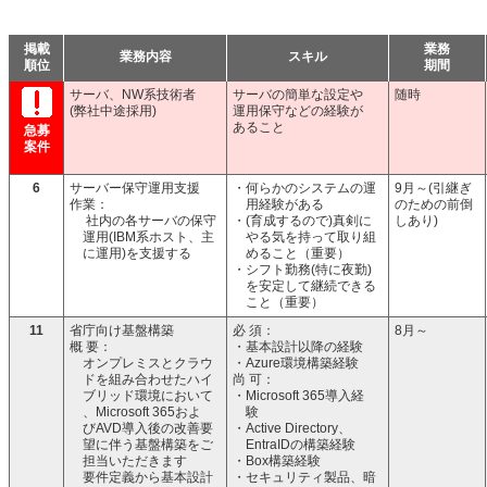
掲載
掲載
業務
業務
業務内容
業務内容
スキル
スキル
順位
順位
期間
期間
サーバ、NW系技術者
サーバの簡単な設定や
随時
(弊社中途採用)
運用保守などの経験が
あること
急募
案件
6
サーバー保守運用支援
・何らかのシステムの運
9月～(引継ぎ
作業：
用経験がある
のための前倒
社内の各サーバの保守
・(育成するので)真剣に
しあり)
運用(IBM系ホスト、主
やる気を持って取り組
に運用)を支援する
めること（重要）
・シフト勤務(特に夜勤)
を安定して継続できる
こと（重要）
11
省庁向け基盤構築
必 須：
8月～
概 要：
・基本設計以降の経験
オンプレミスとクラウ
・Azure環境構築経験
ドを組み合わせたハイ
尚 可：
ブリッド環境において
・Microsoft 365導入経
、Microsoft 365およ
験
びAVD導入後の改善要
・Active Directory、
望に伴う基盤構築をご
EntraIDの構築経験
担当いただきます
・Box構築経験
要件定義から基本設計
・セキュリティ製品、暗