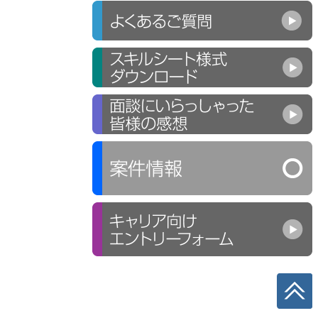
築完了し、2025年12
よび交通整理の経験
月～運用開始していま
・ドキュメント作成経験
す
(運用フロー図、手順書
2026年現時点は、運
、設計書、報告書など)
用フェーズです
尚可スキル:
・ITIL資格(Foundation
以上)または同等の知
識/経験
・運用改善、業務改革
(BPR)プロジェクトの
経験
・テンプレート設計/標準
化の経験
・レビュー体制の構築/運
用経験
・変更管理、構成管理プ
ロセスの導入/定着経験
・大規模または複数ベン
ダー環境でのリード経
験
・短期間での立ち上げお
よび立て直し(リカバリ
ープロジェクト)経験
・KPI設計、運用改善の
成果創出経験
・サンプル成果物(設計
書・手順書等)の提示
が可能
年齢:30代前半～40代
後半