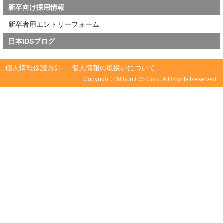
・
新卒向け採用情報
ShellScript/PowerShell/
MS-DOS の修正
新卒者用エントリーフォーム
・システム保守、インシ
デント対応(尚可)
日本IDSブログ
・リプレース/移行作業
(尚可)
個人情報保護方針
個人情報の取扱いについて
Copyright © Nihon IDS Corp. All Rights Reserved.