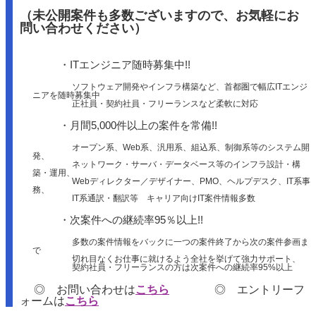
（未公開案件も多数ございますので、お気軽にお
問い合わせください）
・ITエンジニア随時募集中!!
ソフトウェア開発やインフラ構築など、首都圏で幅広ITエンジ
ニアを随時募集中
正社員・契約社員・フリーランスなど柔軟に対応
・月間5,000件以上の案件を常備!!
オープン系、Web系、汎用系、組込系、制御系等のシステム開
発、
ネットワーク・サーバ・データベース等のインフラ設計・構
築・運用、
Webディレクター／デザイナー、PMO、ヘルプデスク、IT系事
務、
IT系通訳・翻訳等 キャリア向けIT案件情報多数
・次案件への継続率95％以上!!
多数の案件情報をバックに一つの案件終了から次の案件参画ま
で
切れ目なくお仕事に就けるよう全社を挙げて強力サポート、
契約社員・フリーランスの方は次案件への継続率95%以上
◎ お問い合わせは
こちら
◎ エントリーフ
ォームは
こちら