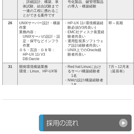
、詳細設計、構築、単
号化製品、鍵管理製品
体試験、結合試験まで
の導入・構築経験
一連の工程に携わるこ
とができる案件です
26
UNIXサーバー設計・構築
・HP-UX 11i 環境構築経
即～長期
作業
験必須(V3尚良い)
業務内容：
・EMC社ディスク装置経
UNIXサーバの設計・設
験者尚良い
定・保守などインフラ
・運用監視系ソフトウェ
作業
ア設計経験者尚良い
ＯＳ・言語・ＤＢ等：
・UNIX上でのOracle経
HP-UX 11i V3
験者尚良い
DB:Oarcle
31
開発環境構築業務
・Red hat Linuxにおけ
7月～12月末
環境：Linux、HP-UX等
るサーバ構築経験者
（延長有）
1名
・NWの設計/構築経験者
1名
37
ICT基盤刷新PJ/運用改善
必須：
7月～
PMO(運用リーダー)
・1人称でプロジェクト
内容：
を推進した経験
中小企業基盤整備機構
・インフラ運用保守経験
官公庁(独立行政法人)
5年以上
向けICT基盤刷新プロ
・課題抽出、原因分析、
ジェクトにおける、運
改善計画立案、進捗管
用フェーズの立て直し
理の実務経験
支援案件となります
・顧客折衝経験
※2025年11月に初期構
・複数チーム間の調整お