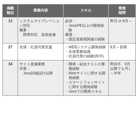
掲載
掲載
業務
業務
業務内容
業務内容
スキル
スキル
順位
順位
期間
期間
12
システムマイグレーショ
必須：
即日 or 8月～
ン対応
・Java4年以上の開発経
概要：
験
障害対応、追加改修
優遇：
・固定資産税関連の経験
27
生保：社員代替支援
・WEBシステム開発経験
8月～長期
・生保業務知識
・社員代替の経験(尚可)
34
サイト改修業務
・開発～結合テストの業
即(8月、9月
作業：
務経験
以降でも可）
Java詳細設計以降
・Webサイトに関する開
～半年
発経験
・スマートフォンサイト
に関する開発経験
・Javaでの開発スキル