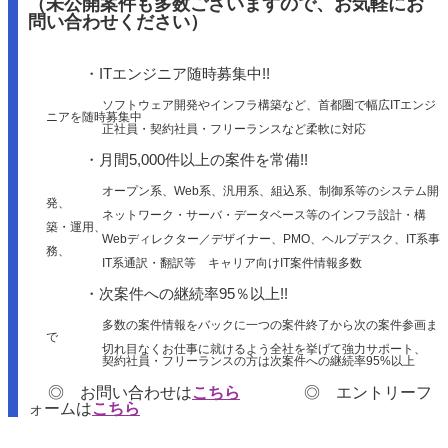
（未公開案件も多数ございますので、お気軽にお
問い合わせください）
・ITエンジニア随時募集中!!
ソフトウェア開発やインフラ構築など、首都圏で幅広ITエンジ
ニアを随時募集中
正社員・契約社員・フリーランスなど柔軟に対応
・月間5,000件以上の案件を常備!!
オープン系、Web系、汎用系、組込系、制御系等のシステム開
発、
ネットワーク・サーバ・データベース等のインフラ設計・構
築・運用、
Webディレクター／デザイナー、PMO、ヘルプデスク、IT系事
務、
IT系通訳・翻訳等 キャリア向けIT案件情報多数
・次案件への継続率95％以上!!
多数の案件情報をバックに一つの案件終了から次の案件参画ま
で
切れ目なくお仕事に就けるよう全社を挙げて強力サポート、
契約社員・フリーランスの方は次案件への継続率95%以上
◎ お問い合わせは
こちら
◎ エントリーフ
ォームは
こちら