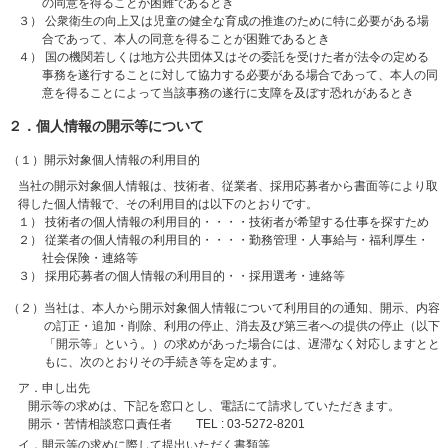
の同意を得ることが困難であるとき
３） 公衆衛生の向上又は児童の健全な育成の推進のために特に必要がある場
合であって、本人の同意を得ることが困難であるとき
４） 国の機関若しくは地方公共団体又はその委託を受けた者が法令の定める
事務を遂行することに対して協力する必要がある場合であって、
本人の同
意を得ることによって当該事務の遂行に支障を及ぼす恐れがあるとき
２．個人情報の開示等について
（１）開示対象個人情報の利用目的
当社の開示対象個人情報は、技術者、従業者、採用応募者から書面等により取
得した個人情報で、その利用目的は以下のとおりです。
１） 技術者の個人情報の利用目的・・・・技術者が希望する仕事を探すため
２） 従業者の個人情報の利用目的・・・・勤務管理・人事給与・福利厚生・
社会保険・連絡等
３） 採用応募者の個人情報の利用目的・・採用選考・連絡等
（２）当社は、本人から開示対象個人情報について利用目的の通知、開示、内容
の訂正・追加・削除、利用の停止、消去及び第三者への提供の停止（以下
「開示等」という。）の求めがあった場合には、遅滞なく対応しますとと
もに、次のとおりその手続き等を定めます。
ア．申し出先
開示等の求めは、下記を窓口とし、電話にて請求していただきます。
開示・苦情相談窓口責任者 TEL : 03-5272-8201
イ．開示等の求めに際して提出いただく書類等