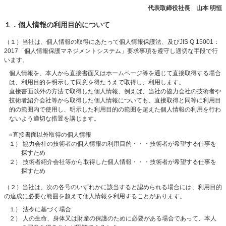
代表取締役社長 山本 明恒
１．個人情報の利用目的について
（１）当社は、個人情報の取得にあたって個人情報保護法、及びJIS Q 15001：
2017「個人情報保護マネジメントシステム」要求事項を遵守し適切な手段で行
います。
個人情報を、本人から直接書面又はホームページ等を通じて直接取得する場合
は、利用目的を明示して同意を得たうえで取得し、利用します。
直接書面以外の方法で取得した個人情報、例えば、当社の協力会社の技術者や
技術者紹介会社等から取得した個人情報についても、
直接取得と同等に利用目
的の範囲内で使用し、明示した利用目的の範囲を超えた個人情報の利用を行わ
ないよう適切な措置を講じます。
○直接書面以外取得の個人情報
１） 協力会社の技術者の個人情報の利用目的・・・技術者が希望する仕事を
探すため
２） 技術者紹介会社等から取得した個人情報・・・技術者が希望する仕事を
探すため
（２）当社は、次の各号のいずれかに該当すると認められる場合には、利用目的
の達成に必要な範囲を超えて個人情報を利用することがあります。
１） 法令に基づく場合
２） 人の生命、身体又は財産の保護のために必要がある場合であって、本人