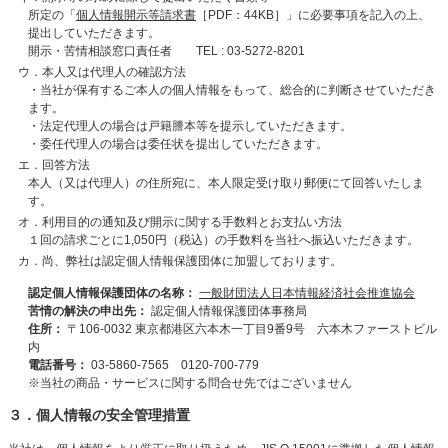
所定の「
個人情報開示等請求書
［PDF：44KB］」に必要事項を記入の上、
提出していただきます。
開示・苦情相談窓口責任者 TEL : 03-5272-8201
ウ．本人又は代理人の確認方法
・当社が保有するご本人の個人情報をもって、総合的に判断させていただき
ます。
・法定代理人の場合は戸籍謄本等を提示していただきます。
・委任代理人の場合は委任状を提出していただきます。
エ．回答方法
本人（又は代理人）の住所宛に、本人限定受け取り郵便にて回答いたしま
す。
オ．利用目的の通知及び開示に関する手数料とお支払い方法
１回の請求ごとに1,050円（税込）の手数料を当社へ振込いただきます。
カ．尚、弊社は認定個人情報保護団体に加盟しております。
認定個人情報保護団体の名称：
一般財団法人日本情報経済社会推進協会
苦情の解決の申出先：
認定個人情報保護団体事務局
住所：
〒106-0032 東京都港区六本木一丁目9番9号 六本木ファーストビル
内
電話番号：
03-5860-7565 0120-700-779
※当社の商品・サービスに関する問合せ先ではございません
３．個人情報の安全管理措置