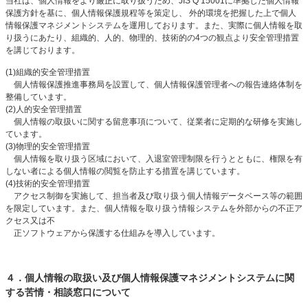
当社は、個人情報をより厳正に取り扱うため、JIS Q 15001に準拠した個人情報
保護方針を基に、個人情報保護規程等を策定し、 外的環境を把握した上で個人
情報保護マネジメントシステムを運用しております。また、実際に個人情報を取
り扱うにあたり、組織的、人的、物理的、技術的の4つの観点より安全管理措置
を講じております。
(1)組織的安全管理措置
個人情報保護推進事務局を設置して、個人情報保護管理者への報告連絡体制を
整備しています。
(2)人的安全管理措置
個人情報の取扱いに関する留意事項について、従業者に定期的な研修を実施し
ています。
(3)物理的安全管理措置
個人情報を取り扱う区域において、入退室管理制限を行うとともに、権限を有
しない者による個人情報の閲覧を防止する措置を講じています。
(4)技術的安全管理措置
アクセス制御を実施して、担当者及び取り扱う個人情報データベース等の範囲
を限定しています。また、個人情報を取り扱う情報システムを外部からの不正ア
クセス又は不
正ソフトウェアから保護する仕組みを導入しています。
４．個人情報の取扱い及び個人情報保護マネジメントシステムに関
する苦情・相談窓口について